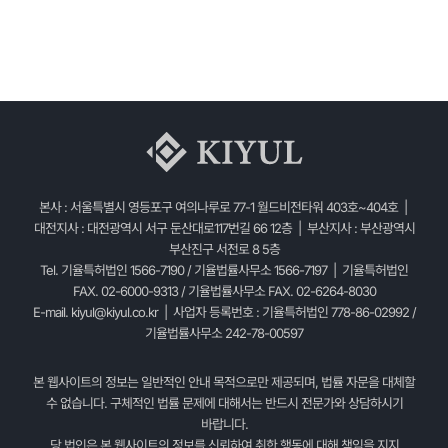
본사 : 서울특별시 영등포구 여의나루로 77-1 월드비전타워 403호~404호 |
대전지사 : 대전광역시 서구 둔산대로117번길 66 12층 | 부산지사 : 부산광역시
부산진구 서전로 8 5층
Tel. 기율특허법인 1566-7190 / 기율법률사무소 1566-7197 | 기율특허법인
FAX. 02-6000-9313 / 기율법률사무소 FAX. 02-6264-8030
E-mail.
kiyul@kiyul.co.kr
| 사업자 등록번호 : 기율특허법인 778-86-02992 /
기율법률사무소 242-78-00597
본 웹사이트의 정보는 일반적인 안내 목적으로만 제공되며, 법률 자문을 대체할
수 없습니다. 구체적인 법률 문제에 대해서는 반드시 전문가와 상담하시기
바랍니다.
당 법인은 본 웹사이트의 정보를 신뢰하여 취한 행동에 대해 책임을 지지