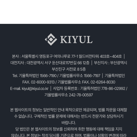
본사 : 서울특별시 영등포구 여의나루로 77-1 월드비전타워 403호~404호 |
대전지사 : 대전광역시 서구 둔산대로117번길 66 12층 | 부산지사 : 부산광역시
부산진구 서전로 8 5층
Tel. 기율특허법인 1566-7190 / 기율법률사무소 1566-7197 | 기율특허법인
FAX. 02-6000-9313 / 기율법률사무소 FAX. 02-6264-8030
E-mail.
kiyul@kiyul.co.kr
| 사업자 등록번호 : 기율특허법인 778-86-02992 /
기율법률사무소 242-78-00597
본 웹사이트의 정보는 일반적인 안내 목적으로만 제공되며, 법률 자문을 대체할
수 없습니다. 구체적인 법률 문제에 대해서는 반드시 전문가와 상담하시기
바랍니다.
당 법인은 본 웹사이트의 정보를 신뢰하여 취한 행동에 대해 책임을 지지
않습니다. 본 정보는 작성 당시를 기준으로 하며, 법률이나 상황의 변경에 따라