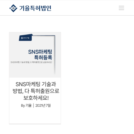
콘텐츠로
건너뛰기
SNS마케팅 기술과
방법, 다 특허출원으로
보호하세요!
By
기율
|
2021년 7월