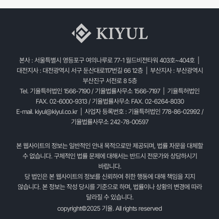
본사 : 서울특별시 영등포구 여의나루로 77-1 월드비전타워 403호~404호 |
대전지사 : 대전광역시 서구 둔산대로117번길 66 12층 | 부산지사 : 부산광역시
부산진구 서전로 8 5층
Tel. 기율특허법인 1566-7190 / 기율법률사무소 1566-7197 | 기율특허법인
FAX. 02-6000-9313 / 기율법률사무소 FAX. 02-6264-8030
E-mail.
kiyul@kiyul.co.kr
| 사업자 등록번호 : 기율특허법인 778-86-02992 /
기율법률사무소 242-78-00597
본 웹사이트의 정보는 일반적인 안내 목적으로만 제공되며, 법률 자문을 대체할
수 없습니다. 구체적인 법률 문제에 대해서는 반드시 전문가와 상담하시기
바랍니다.
당 법인은 본 웹사이트의 정보를 신뢰하여 취한 행동에 대해 책임을 지지
않습니다. 본 정보는 작성 당시를 기준으로 하며, 법률이나 상황의 변경에 따라
달라질 수 있습니다.
copyright©2025 기율. All rights reserved