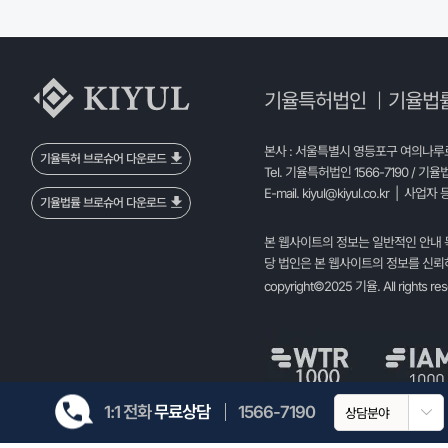
기율특허법인
기율법
|
본사 : 서울특별시 영등포구 여의나루로 
기율특허 브로슈어 다운로드
Tel. 기율특허법인 1566-7190 / 기율
E-mail.
kiyul@kiyul.co.kr
| 사업자 등
기율법률 브로슈어 다운로드
본 웹사이트의 정보는 일반적인 안내 
당 법인은 본 웹사이트의 정보를 신뢰하
copyright©2025 기율. All rights re
1:1 전화
무료상담
1566-7190
