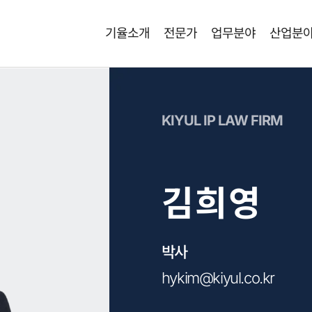
기율소개
전문가
업무분야
산업분
KIYUL IP LAW FIRM
김희영
박사
hykim@kiyul.co.kr