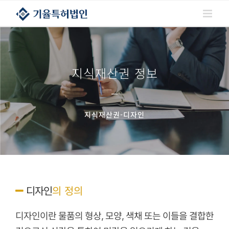
콘텐츠로
건너뛰기
지식재산권 정보
지식재산권-디자인
의 정의
디자인
디자인이란 물품의 형상, 모양, 색채 또는 이들을 결합한