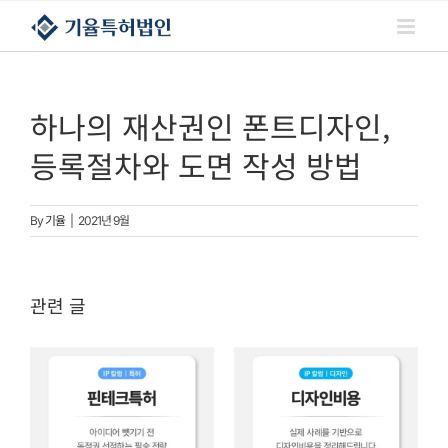
콘텐츠로
건너뛰기
하나의 재산권인 폰트디자인,
등록절차와 도면 작성 방법
By
기율
|
2021년 9월
관련 글