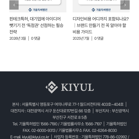
핀테크특허, 대기업에 아이디어
디자인비용 어디까지 포함되나요?
뺏기기 전 ‘독점권’ 선점하는 필승
｜브랜드 만들기 전 꼭 알아야 할
위
전략
비용 가이드
2
2026년 3월
|
0 댓글
2025년 7월
|
0 댓글
본사 : 서울특별시 영등포구 여의나루로 77-1 월드비전타워 403호~404호 |
대전지사 : 대전광역시 서구 둔산대로117번길 66 12층 | 부산지사 : 부산광역시
부산진구 서전로 8 5층
Tel. 기율특허법인 1566-7190 / 기율법률사무소 1566-7197 | 기율특허법인
FAX. 02-6000-9313 / 기율법률사무소 FAX. 02-6264-8030
E-mail.
kiyul@kiyul.co.kr
| 사업자 등록번호 : 기율특허법인 778-86-02992 /