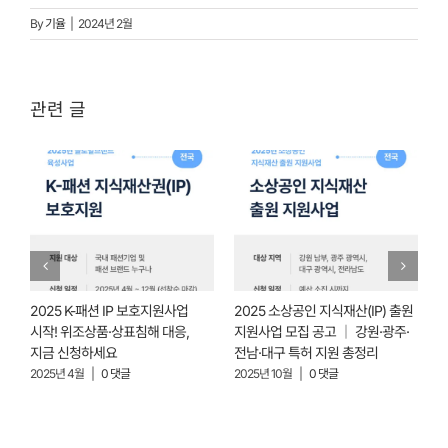
By
기율
|
2024년 2월
관련 글
2025 K-패션 IP 보호지원사업
2025 소상공인 지식재산(IP) 출원
2
업
시작! 위조상품·상표침해 대응,
지원사업 모집 공고 │ 강원·광주·
지금 신청하세요
전남·대구 특허 지원 총정리
(
수
2025년 4월
|
0 댓글
2025년 10월
|
0 댓글
2