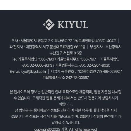
본사 : 서울특별시 영등포구 여의나루로 77-1 월드비전타워 403호~404호 |
대전지사 : 대전광역시 서구 둔산대로117번길 66 12층 | 부산지사 : 부산광역시
부산진구 서전로 8 5층
Tel. 기율특허법인 1566-7190 / 기율법률사무소 1566-7197 | 기율특허법인
FAX. 02-6000-9313 / 기율법률사무소 FAX. 02-6264-8030
E-mail.
kiyul@kiyul.co.kr
| 사업자 등록번호 : 기율특허법인 778-86-02992 /
기율법률사무소 242-78-00597
본 웹사이트의 정보는 일반적인 안내 목적으로만 제공되며, 법률 자문을 대체할
수 없습니다. 구체적인 법률 문제에 대해서는 반드시 전문가와 상담하시기
바랍니다.
당 법인은 본 웹사이트의 정보를 신뢰하여 취한 행동에 대해 책임을 지지
않습니다. 본 정보는 작성 당시를 기준으로 하며, 법률이나 상황의 변경에 따라
달라질 수 있습니다.
copyright©2025 기율. All rights reserved