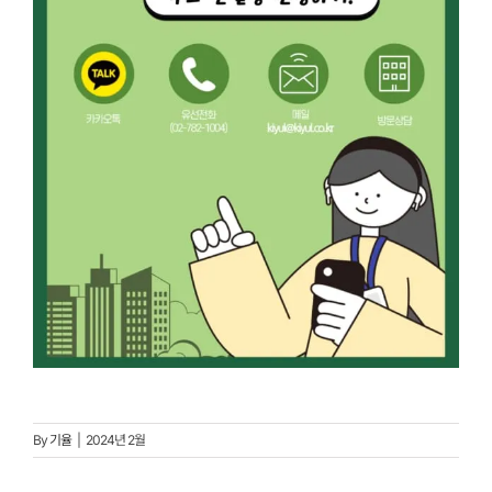
By
기율
|
2024년 2월