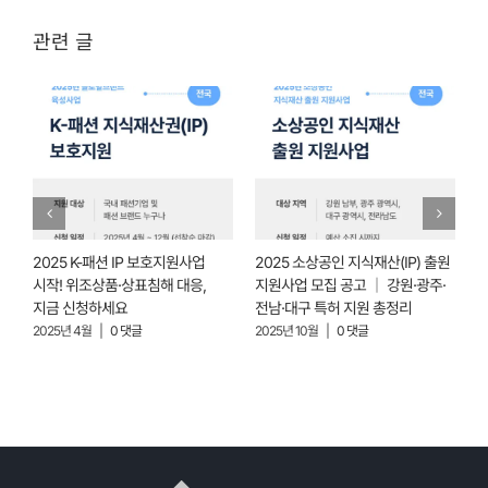
관련 글
2025 K-패션 IP 보호지원사업
2025 소상공인 지식재산(IP) 출원
2
업
시작! 위조상품·상표침해 대응,
지원사업 모집 공고 │ 강원·광주·
지금 신청하세요
전남·대구 특허 지원 총정리
(
수
2025년 4월
|
0 댓글
2025년 10월
|
0 댓글
2