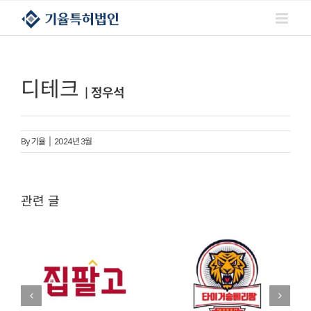
콘텐츠로
건너뛰기
디테크
정우석
|
By
기율
|
2024년 3월
관련 글