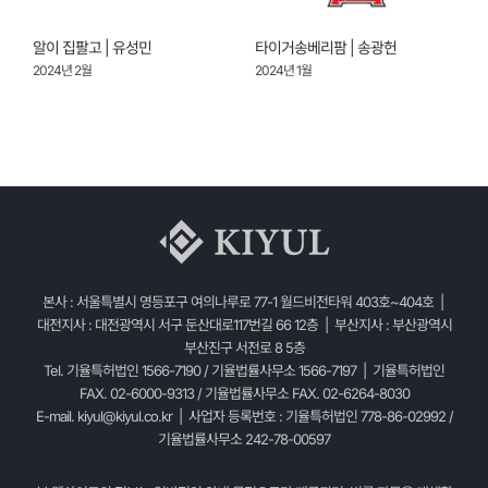
알이 집팔고 | 유성민
타이거송베리팜 | 송광헌
2024년 2월
2024년 1월
2
본사 : 서울특별시 영등포구 여의나루로 77-1 월드비전타워 403호~404호 |
대전지사 : 대전광역시 서구 둔산대로117번길 66 12층 | 부산지사 : 부산광역시
부산진구 서전로 8 5층
Tel. 기율특허법인 1566-7190 / 기율법률사무소 1566-7197 | 기율특허법인
FAX. 02-6000-9313 / 기율법률사무소 FAX. 02-6264-8030
E-mail.
kiyul@kiyul.co.kr
| 사업자 등록번호 : 기율특허법인 778-86-02992 /
기율법률사무소 242-78-00597