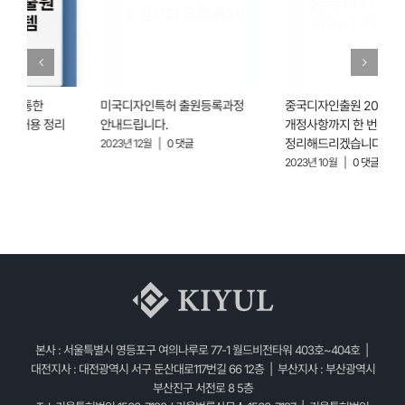
미국디자인특허 출원등록과정
중국디자인출원 2023년
안내드립니다.
개정사항까지 한 번에
정리해드리겠습니다.
2023년 12월
|
0 댓글
2
2023년 10월
|
0 댓글
본사 : 서울특별시 영등포구 여의나루로 77-1 월드비전타워 403호~404호 |
대전지사 : 대전광역시 서구 둔산대로117번길 66 12층 | 부산지사 : 부산광역시
부산진구 서전로 8 5층