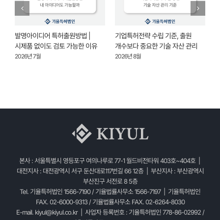
고
발명아이디어 특허출원방법 |
기업특허전략 수립 기준, 출원
의
시제품 없이도 검토 가능한 이유
개수보다 중요한 기술 자산 관리
2026년 7월
2026년 8월
2
본사 : 서울특별시 영등포구 여의나루로 77-1 월드비전타워 403호~404호 |
대전지사 : 대전광역시 서구 둔산대로117번길 66 12층 | 부산지사 : 부산광역시
부산진구 서전로 8 5층
Tel. 기율특허법인 1566-7190 / 기율법률사무소 1566-7197 | 기율특허법인
FAX. 02-6000-9313 / 기율법률사무소 FAX. 02-6264-8030
E-mail.
kiyul@kiyul.co.kr
| 사업자 등록번호 : 기율특허법인 778-86-02992 /