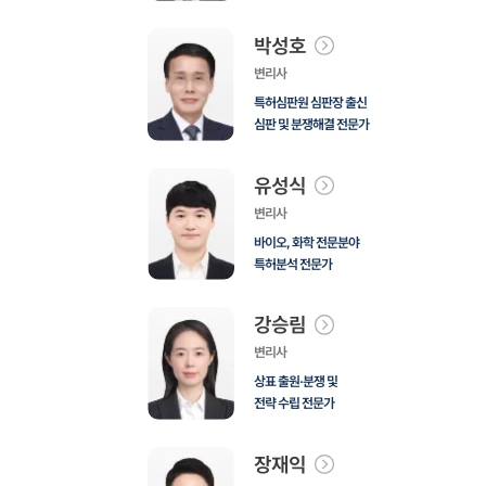
박성호
변리사
특허심판원 심판장 출신
심판 및 분쟁해결 전문가
유성식
변리사
바이오, 화학 전문분야
특허분석 전문가
강승림
변리사
상표 출원·분쟁 및
전략 수립 전문가
장재익