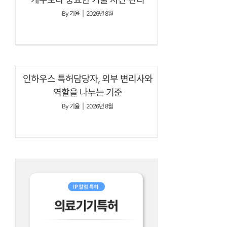
By
기율
|
2026년 8월
인하우스 특허담당자, 외부 변리사와
역할을 나누는 기준
By
기율
|
2026년 8월