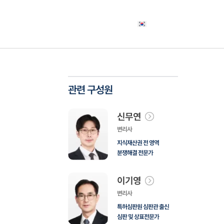
야
고객사례
소식자료
상담신청
한국어
관련 구성원
신무연
변리사
지식재산권 전 영역
분쟁해결 전문가
이기영
변리사
특허심판원 심판관 출신
심판 및 상표전문가