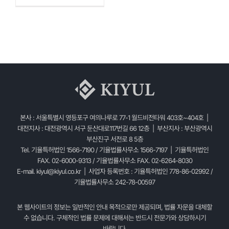
본사 : 서울특별시 영등포구 여의나루로 77-1 월드비전타워 403호~404호 |
대전지사 : 대전광역시 서구 둔산대로117번길 66 12층 | 부산지사 : 부산광역시
부산진구 서전로 8 5층
Tel. 기율특허법인 1566-7190 / 기율법률사무소 1566-7197 | 기율특허법인
FAX. 02-6000-9313 / 기율법률사무소 FAX. 02-6264-8030
E-mail.
kiyul@kiyul.co.kr
| 사업자 등록번호 : 기율특허법인 778-86-02992 /
기율법률사무소 242-78-00597
본 웹사이트의 정보는 일반적인 안내 목적으로만 제공되며, 법률 자문을 대체할
수 없습니다. 구체적인 법률 문제에 대해서는 반드시 전문가와 상담하시기
바랍니다.