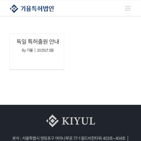
콘텐츠로
건너뛰기
독일 특허출원 안내
By
기율
|
2025년 3월
본사 : 서울특별시 영등포구 여의나루로 77-1 월드비전타워 403호~404호 |