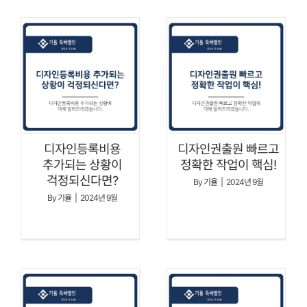
디자인등록비용
디자인권출원 빠르고
추가되는 상황이
정확한 작업이 핵심!
걱정되신다면?
By
기율
|
2024년 9월
By
기율
|
2024년 9월