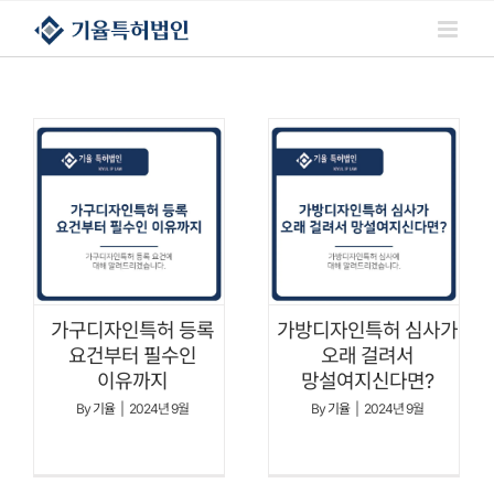
콘텐츠로
건너뛰기
가구디자인특허 등록
가방디자인특허 심사가
요건부터 필수인
오래 걸려서
이유까지
망설여지신다면?
By
기율
|
2024년 9월
By
기율
|
2024년 9월