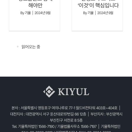
해야만
‘이것’이 핵심입니다
By
기율
|
2024년 9월
By
기율
|
2024년 9월
읽어오는 중
본사 : 서울특별시 영등포구 여의나루로 77-1 월드비전타워 403호~404호 |
대전지사 : 대전광역시 서구 둔산대로117번길 66 12층 | 부산지사 : 부산광역시
부산진구 서전로 8 5층
Tel. 기율특허법인 1566-7190 / 기율법률사무소 1566-7197 | 기율특허법인