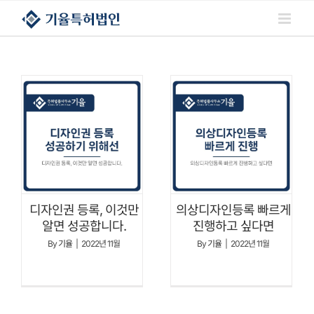
콘텐츠로
건너뛰기
디자인권 등록, 이것만
의상디자인등록 빠르게
알면 성공합니다.
진행하고 싶다면
By
기율
|
2022년 11월
By
기율
|
2022년 11월