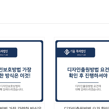
기율소개
전문가
업무분야
산업분
방법 가장 강력한 방식은
디자인출원방법 요건 확인