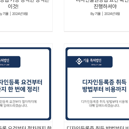
이것!
진행하셔야
By
기율
|
2024년 9월
By
기율
|
2024년 9월
록 요건부터 절차까지 한
디자인등록증 취득 방법부터 