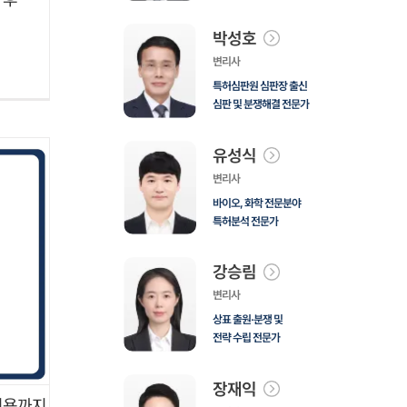
박성호
변리사
특허심판원 심판장 출신
심판 및 분쟁해결 전문가
유성식
변리사
바이오, 화학 전문분야
특허분석 전문가
강승림
변리사
상표 출원·분쟁 및
전략 수립 전문가
장재익
비용까지