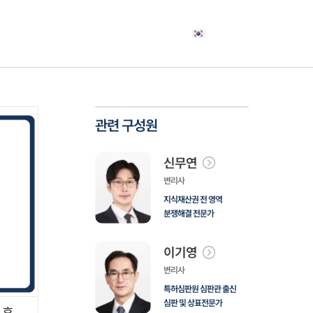
야
고객사례
소식자료
상담신청
한국어
관련 구성원
신무연
변리사
지식재산권 전 영역
분쟁해결 전문가
이기영
변리사
특허심판원 심판관 출신
심판 및 상표전문가
 후