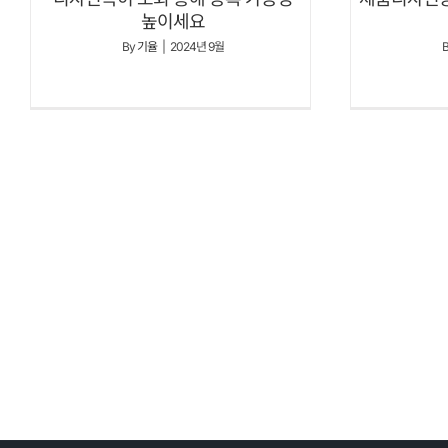
높이세요
By
기율
|
2024년 9월