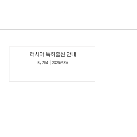
콘텐츠로
건너뛰기
러시아 특허출원 안내
By
기율
|
2025년 3월