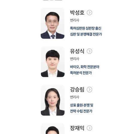
박성호
변리사
특허심판원 심판장 출신
심판 및 분쟁해결 전문가
유성식
변리사
바이오, 화학 전문분야
특허분석 전문가
강승림
변리사
상표 출원·분쟁 및
전략 수립 전문가
장재익