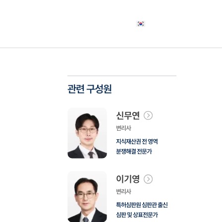
야
고객사례
소식자료
상담신청
한국어
관련 구성원
신무연
변리사
지식재산권 전 영역
분쟁해결 전문가
이기영
변리사
특허심판원 심판관 출신
심판 및 상표전문가