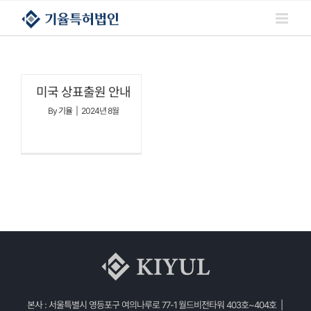
콘텐츠로
건너뛰기
미국 상표출원 안내
By
기율
|
2024년 8월
본사 : 서울특별시 영등포구 여의나루로 77-1 월드비전타워 403호~404호 |