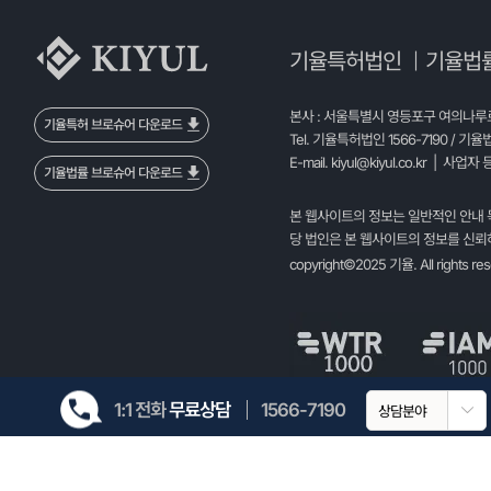
기율특허법인
기율법
|
본사 : 서울특별시 영등포구 여의나루로 
기율특허 브로슈어 다운로드
Tel. 기율특허법인 1566-7190 / 기율
E-mail.
kiyul@kiyul.co.kr
| 사업자 등
기율법률 브로슈어 다운로드
본 웹사이트의 정보는 일반적인 안내 
당 법인은 본 웹사이트의 정보를 신뢰하
copyright©2025 기율. All rights re
1:1 전화
무료상담
1566-7190
