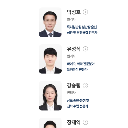
박성호
변리사
특허심판원 심판장 출신
심판 및 분쟁해결 전문가
유성식
변리사
바이오, 화학 전문분야
특허분석 전문가
강승림
변리사
상표 출원·분쟁 및
전략 수립 전문가
장재익