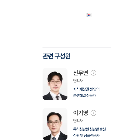
야
고객사례
소식자료
상담신청
한국어
관련 구성원
신무연
변리사
지식재산권 전 영역
분쟁해결 전문가
이기영
변리사
특허심판원 심판관 출신
심판 및 상표전문가