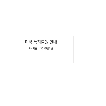
콘텐츠로
건너뛰기
미국 특허출원 안내
By
기율
|
2025년 3월