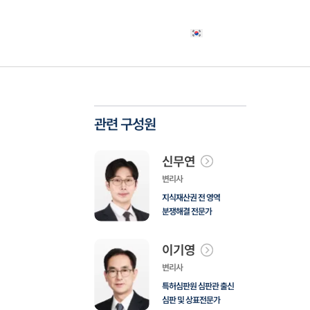
야
고객사례
소식자료
상담신청
한국어
관련 구성원
신무연
변리사
지식재산권 전 영역
분쟁해결 전문가
이기영
변리사
특허심판원 심판관 출신
심판 및 상표전문가