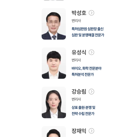
박성호
변리사
특허심판원 심판장 출신
심판 및 분쟁해결 전문가
유성식
변리사
바이오, 화학 전문분야
특허분석 전문가
강승림
변리사
상표 출원·분쟁 및
전략 수립 전문가
장재익