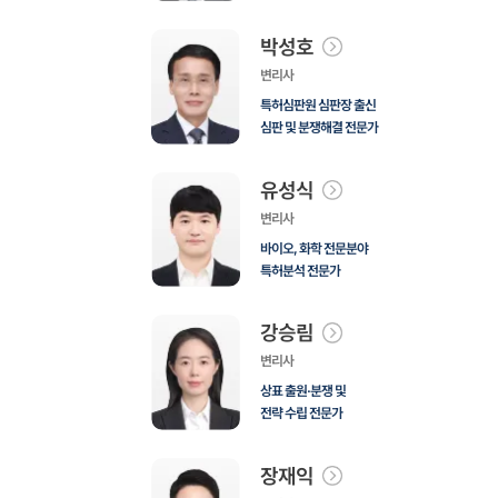
박성호
변리사
특허심판원 심판장 출신
심판 및 분쟁해결 전문가
유성식
변리사
바이오, 화학 전문분야
특허분석 전문가
강승림
변리사
상표 출원·분쟁 및
전략 수립 전문가
장재익