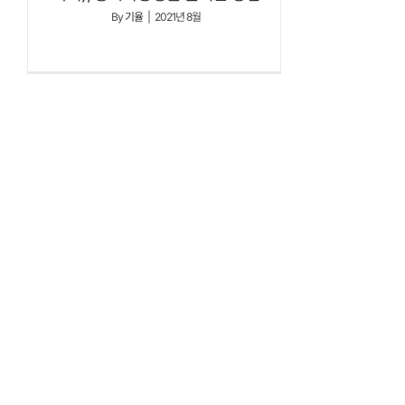
By
기율
|
2021년 8월