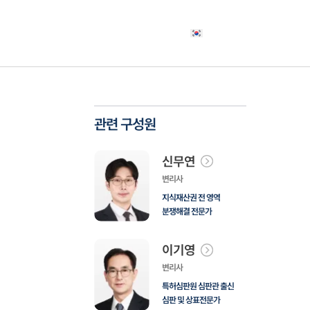
야
고객사례
소식자료
상담신청
한국어
관련 구성원
신무연
변리사
지식재산권 전 영역
분쟁해결 전문가
이기영
변리사
특허심판원 심판관 출신
심판 및 상표전문가