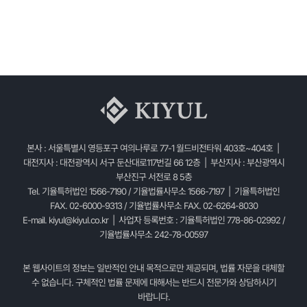
본사 : 서울특별시 영등포구 여의나루로 77-1 월드비전타워 403호~404호 |
대전지사 : 대전광역시 서구 둔산대로117번길 66 12층 | 부산지사 : 부산광역시
부산진구 서전로 8 5층
Tel. 기율특허법인 1566-7190 / 기율법률사무소 1566-7197 | 기율특허법인
FAX. 02-6000-9313 / 기율법률사무소 FAX. 02-6264-8030
E-mail.
kiyul@kiyul.co.kr
| 사업자 등록번호 : 기율특허법인 778-86-02992 /
기율법률사무소 242-78-00597
본 웹사이트의 정보는 일반적인 안내 목적으로만 제공되며, 법률 자문을 대체할
수 없습니다. 구체적인 법률 문제에 대해서는 반드시 전문가와 상담하시기
바랍니다.