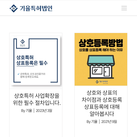
콘텐츠로
건너뛰기
상호와 상표의
상호특허 사업확장을
차이점과 상호등록
위한 필수 절차입니다.
상표등록에 대해
By
기율
|
2023년 3월
알아봅시다
By
기율
|
2021년 9월