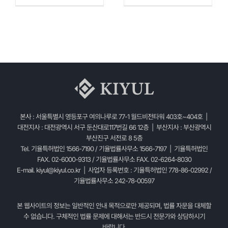
본사 : 서울특별시 영등포구 여의나루로 77-1 월드비전타워 403호~404호 |
대전지사 : 대전광역시 서구 둔산대로117번길 66 12층 | 부산지사 : 부산광역시
부산진구 서전로 8 5층
Tel. 기율특허법인 1566-7190 / 기율법률사무소 1566-7197 | 기율특허법인
FAX. 02-6000-9313 / 기율법률사무소 FAX. 02-6264-8030
E-mail.
kiyul@kiyul.co.kr
| 사업자 등록번호 : 기율특허법인 778-86-02992 /
기율법률사무소 242-78-00597
본 웹사이트의 정보는 일반적인 안내 목적으로만 제공되며, 법률 자문을 대체할
수 없습니다. 구체적인 법률 문제에 대해서는 반드시 전문가와 상담하시기
바랍니다.