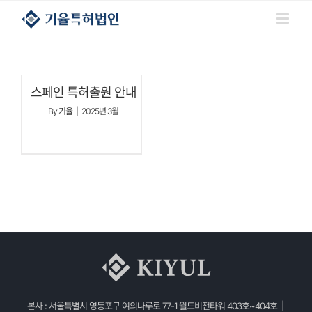
콘텐츠로
건너뛰기
스페인 특허출원 안내
By
기율
|
2025년 3월
본사 : 서울특별시 영등포구 여의나루로 77-1 월드비전타워 403호~404호 |