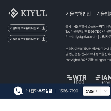
기율특허법인
기율법
|
본사 : 서울특별시 영등포구 여의나루로 
기율특허 브로슈어 다운로드
Tel. 기율특허법인 1566-7190 / 기율
E-mail.
kiyul@kiyul.co.kr
| 사업자 등
기율법률 브로슈어 다운로드
본 웹사이트의 정보는 일반적인 안내 
당 법인은 본 웹사이트의 정보를 신뢰하
copyright©2025 기율. All rights re
1:1 전화
무료상담
1566-7190
