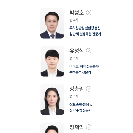
박성호
변리사
특허심판원 심판장 출신
심판 및 분쟁해결 전문가
유성식
변리사
바이오, 화학 전문분야
특허분석 전문가
강승림
변리사
상표 출원·분쟁 및
전략 수립 전문가
장재익