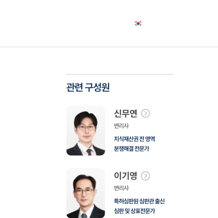
야
고객사례
소식자료
상담신청
한국어
관련 구성원
신무연
변리사
지식재산권 전 영역
분쟁해결 전문가
이기영
변리사
특허심판원 심판관 출신
심판 및 상표전문가