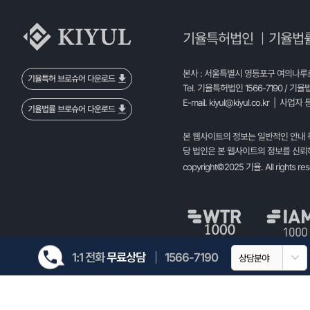
기율특허법인
기율법
|
본사 : 서울특별시 영등포구 여의나루로 
기율특허 브로슈어 다운로드
Tel. 기율특허법인 1566-7190 / 기율
E-mail.
kiyul@kiyul.co.kr
| 사업자 등
기율법률 브로슈어 다운로드
본 웹사이트의 정보는 일반적인 안내 
당 법인은 본 웹사이트의 정보를 신뢰하
copyright©2025 기율. All rights re
1:1 전화
무료상담
1566-7190
