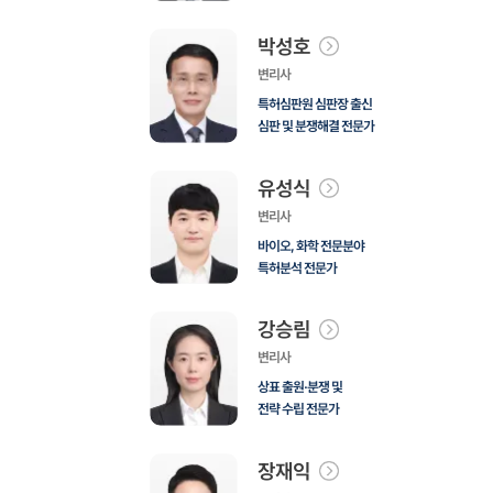
박성호
변리사
특허심판원 심판장 출신
심판 및 분쟁해결 전문가
유성식
변리사
바이오, 화학 전문분야
특허분석 전문가
강승림
변리사
상표 출원·분쟁 및
전략 수립 전문가
장재익