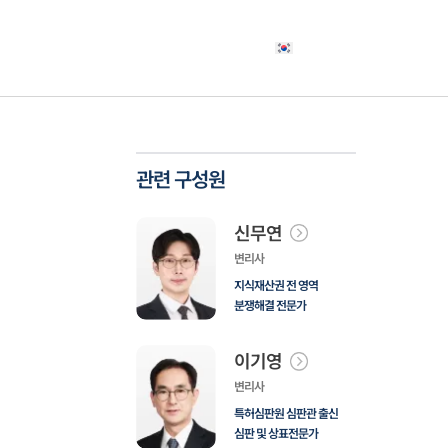
야
고객사례
소식자료
상담신청
한국어
관련 구성원
신무연
변리사
지식재산권 전 영역
분쟁해결 전문가
이기영
변리사
특허심판원 심판관 출신
심판 및 상표전문가