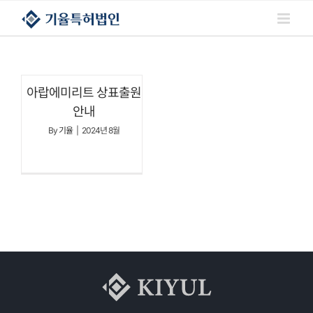
콘텐츠로
건너뛰기
아랍에미리트 상표출원
안내
By
기율
|
2024년 8월