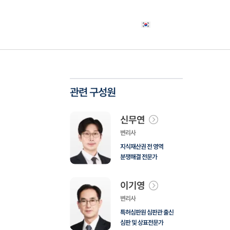
야
고객사례
소식자료
상담신청
한국어
관련 구성원
신무연
변리사
지식재산권 전 영역
분쟁해결 전문가
이기영
변리사
특허심판원 심판관 출신
심판 및 상표전문가