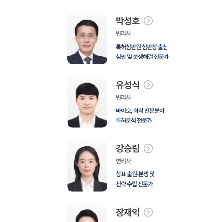
박성호
변리사
특허심판원 심판장 출신
심판 및 분쟁해결 전문가
유성식
변리사
바이오, 화학 전문분야
특허분석 전문가
강승림
변리사
상표 출원·분쟁 및
전략 수립 전문가
장재익