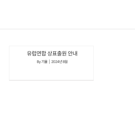
콘텐츠로
건너뛰기
유럽연합 상표출원 안내
By
기율
|
2024년 8월