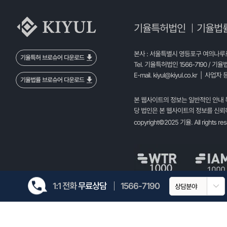
기율특허법인
기율법
|
본사 : 서울특별시 영등포구 여의나루로 
기율특허 브로슈어 다운로드
Tel. 기율특허법인 1566-7190 / 기율
E-mail.
kiyul@kiyul.co.kr
| 사업자 등
기율법률 브로슈어 다운로드
본 웹사이트의 정보는 일반적인 안내 
당 법인은 본 웹사이트의 정보를 신뢰하
copyright©2025 기율. All rights re
1:1 전화
무료상담
1566-7190
