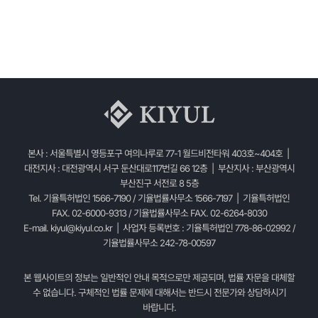
본사 : 서울특별시 영등포구 여의나루로 77-1 월드비전타워 403호~404호 |
대전지사 : 대전광역시 서구 둔산대로117번길 66 12층 | 부산지사 : 부산광역시
부산진구 서전로 8 5층
Tel. 기율특허법인 1566-7190 / 기율법률사무소 1566-7197 | 기율특허법인
FAX. 02-6000-9313 / 기율법률사무소 FAX. 02-6264-8030
E-mail.
kiyul@kiyul.co.kr
| 사업자 등록번호 : 기율특허법인 778-86-02992 /
기율법률사무소 242-78-00597
본 웹사이트의 정보는 일반적인 안내 목적으로만 제공되며, 법률 자문을 대체할
수 없습니다. 구체적인 법률 문제에 대해서는 반드시 전문가와 상담하시기
바랍니다.