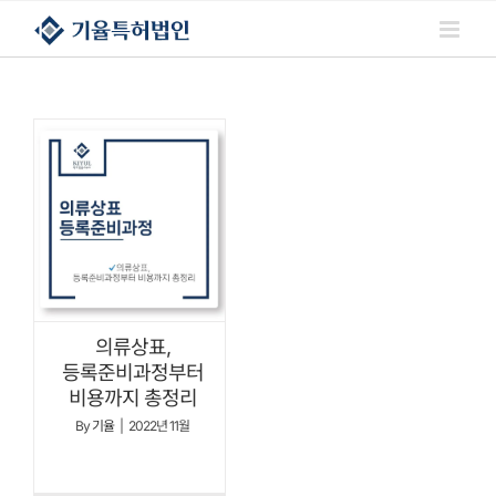
콘텐츠로
건너뛰기
의류상표,
등록준비과정부터
비용까지 총정리
By
기율
|
2022년 11월