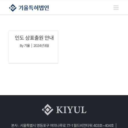
콘텐츠로
건너뛰기
인도 상표출원 안내
By
기율
|
2024년 8월
본사 : 서울특별시 영등포구 여의나루로 77-1 월드비전타워 403호~404호 |