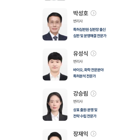
박성호
변리사
특허심판원 심판장 출신
심판 및 분쟁해결 전문가
유성식
변리사
바이오, 화학 전문분야
특허분석 전문가
강승림
변리사
상표 출원·분쟁 및
전략 수립 전문가
장재익