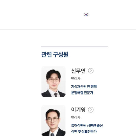
야
고객사례
소식자료
상담신청
한국어
관련 구성원
신무연
변리사
지식재산권 전 영역
분쟁해결 전문가
이기영
변리사
특허심판원 심판관 출신
심판 및 상표전문가