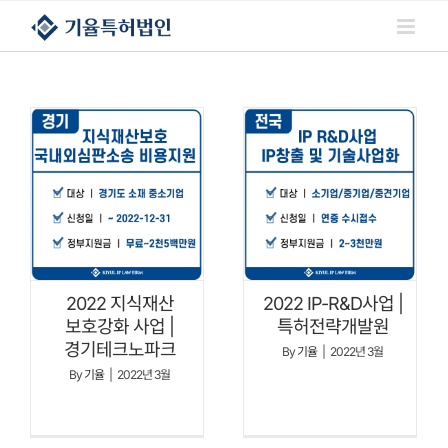
콘텐츠로
건너뛰기
2022 지식재산
2022 IP-R&D사업 |
보호강화 사업 |
특허전략개발원
경기테크노파크
By
기율
|
2022년 3월
By
기율
|
2022년 3월