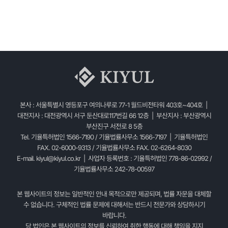
본사 : 서울특별시 영등포구 여의나루로 77-1 월드비전타워 403호~404호 |
대전지사 : 대전광역시 서구 둔산대로117번길 66 12층 | 부산지사 : 부산광역시
부산진구 서전로 8 5층
Tel. 기율특허법인 1566-7190 / 기율법률사무소 1566-7197 | 기율특허법인
FAX. 02-6000-9313 / 기율법률사무소 FAX. 02-6264-8030
E-mail.
kiyul@kiyul.co.kr
| 사업자 등록번호 : 기율특허법인 778-86-02992 /
기율법률사무소 242-78-00597
본 웹사이트의 정보는 일반적인 안내 목적으로만 제공되며, 법률 자문을 대체할
수 없습니다. 구체적인 법률 문제에 대해서는 반드시 전문가와 상담하시기
바랍니다.
당 법인은 본 웹사이트의 정보를 신뢰하여 취한 행동에 대해 책임을 지지