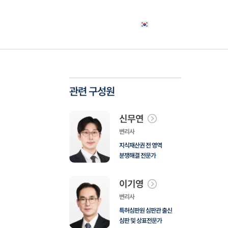
야
고객사례
소식자료
상담신청
한국어
관련 구성원
신무연
변리사
지식재산권 전 영역
분쟁해결 전문가
이기영
변리사
특허심판원 심판관 출신
심판 및 상표전문가