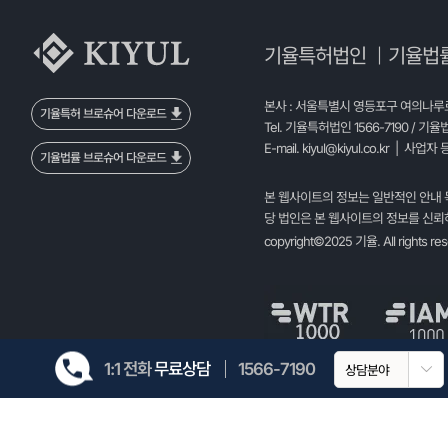
기율특허법인
기율법
|
본사 : 서울특별시 영등포구 여의나루로 
기율특허 브로슈어 다운로드
Tel. 기율특허법인 1566-7190 / 기율
E-mail.
kiyul@kiyul.co.kr
| 사업자 등
기율법률 브로슈어 다운로드
본 웹사이트의 정보는 일반적인 안내 
당 법인은 본 웹사이트의 정보를 신뢰하
copyright©2025 기율. All rights re
1:1 전화
무료상담
1566-7190
