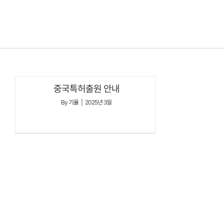
콘텐츠로
건너뛰기
중국특허출원 안내
By
기율
|
2025년 3월