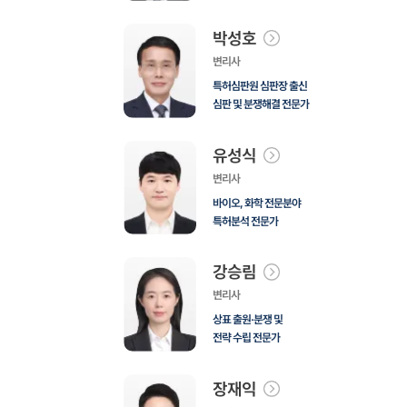
박성호
변리사
특허심판원 심판장 출신
심판 및 분쟁해결 전문가
유성식
변리사
바이오, 화학 전문분야
특허분석 전문가
강승림
변리사
상표 출원·분쟁 및
전략 수립 전문가
장재익