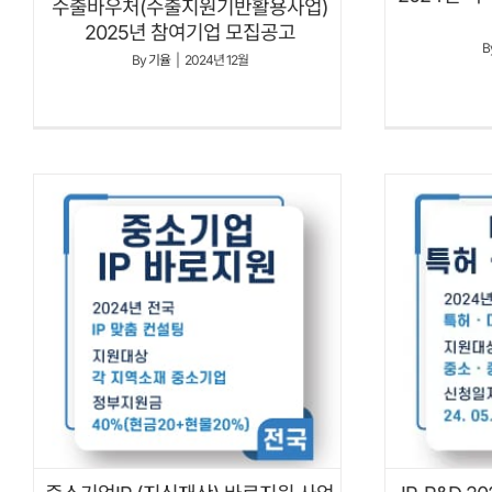
수출바우처(수출지원기반활용사업)
2025년 참여기업 모집공고
B
By
기율
|
2024년 12월