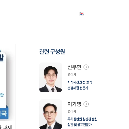
야
고객사례
소식자료
상담신청
한국어
관련 구성원
신무연
변리사
지식재산권 전 영역
분쟁해결 전문가
이기영
변리사
특허심판원 심판관 출신
심판 및 상표전문가
 과제