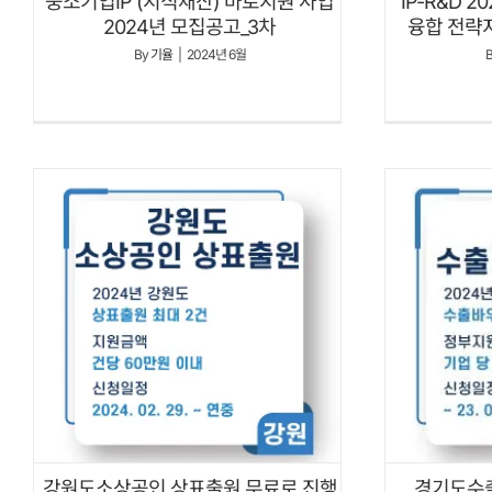
중소기업IP (지식재산) 바로지원 사업
IP-R&D 
2024년 모집공고_3차
융합 전략지
By
기율
|
2024년 6월
강원도소상공인 상표출원 무료로 진행
경기도수