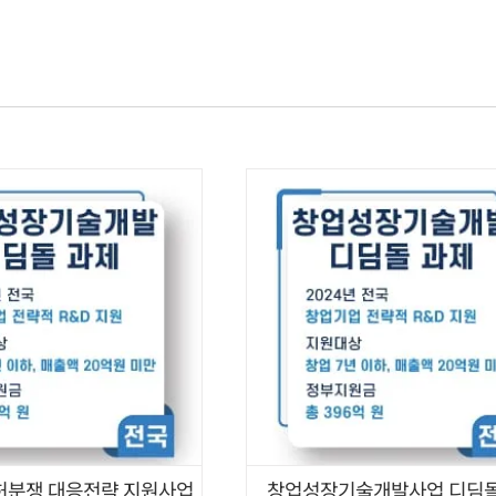
기율소개
전문가
업무분야
산업분
특허분쟁 대응전략 지원사업
창업성장기술개발사업 디딤돌