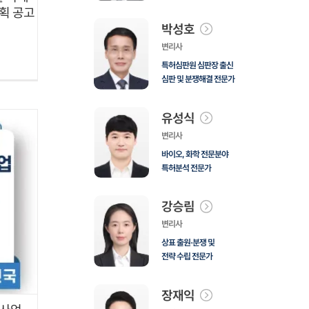
계획 공고
박성호
변리사
특허심판원 심판장 출신
심판 및 분쟁해결 전문가
유성식
변리사
바이오, 화학 전문분야
특허분석 전문가
강승림
변리사
상표 출원·분쟁 및
전략 수립 전문가
장재익