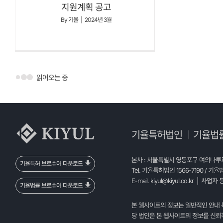
지원계획 공고
By
기율
|
2024년 3월
읽어오는 중
기율특허법인
기율법
|
본사 : 서울특별시 영등포구 여의나루로 
기율특허 브로슈어 다운로드
Tel. 기율특허법인 1566-7190 / 기율
E-mail.
kiyul@kiyul.co.kr
| 사업자 등
기율법률 브로슈어 다운로드
본 웹사이트의 정보는 일반적인 안내 
당 법인은 본 웹사이트의 정보를 신뢰하