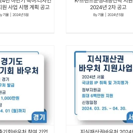
2024년 하반기 특허‧디자인
K-브랜드분쟁대응전략 지
원 사업 시행 계획 공고
2024년 2차 공고
By
기율
|
2024년 5월
By
기율
|
2024년 5월
출기회바우처 참여 기업
지식재산권바우처 2024