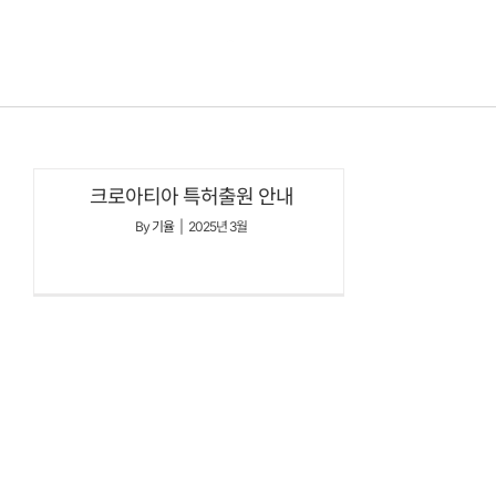
콘텐츠로
건너뛰기
크로아티아 특허출원 안내
By
기율
|
2025년 3월