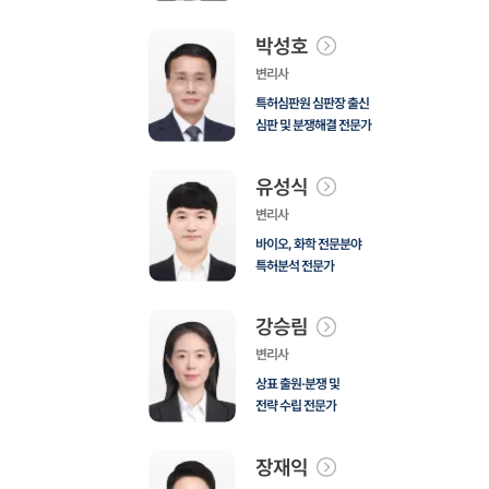
박성호
변리사
특허심판원 심판장 출신
심판 및 분쟁해결 전문가
유성식
변리사
바이오, 화학 전문분야
특허분석 전문가
강승림
변리사
상표 출원·분쟁 및
전략 수립 전문가
장재익