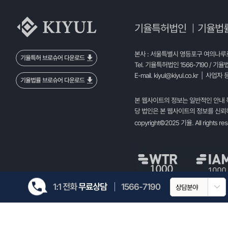
기율특허법인
기율법
|
본사 : 서울특별시 영등포구 여의나루로 
기율특허 브로슈어 다운로드
Tel. 기율특허법인 1566-7190 / 기율
E-mail.
kiyul@kiyul.co.kr
| 사업자 등
기율법률 브로슈어 다운로드
본 웹사이트의 정보는 일반적인 안내 
당 법인은 본 웹사이트의 정보를 신뢰하
copyright©2025 기율. All rights re
1:1 전화
무료상담
1566-7190
