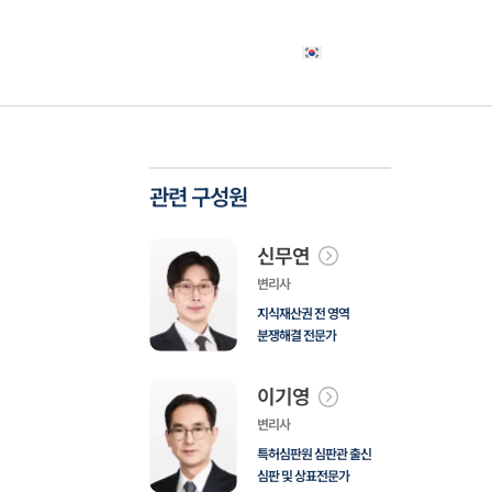
야
고객사례
소식자료
상담신청
한국어
관련 구성원
신무연
변리사
지식재산권 전 영역
분쟁해결 전문가
이기영
변리사
특허심판원 심판관 출신
심판 및 상표전문가