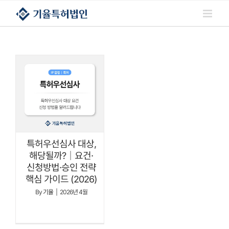
콘텐츠로
건너뛰기
특허우선심사 대상,
해당될까?｜요건·
신청방법·승인 전략
핵심 가이드 (2026)
By
기율
|
2026년 4월