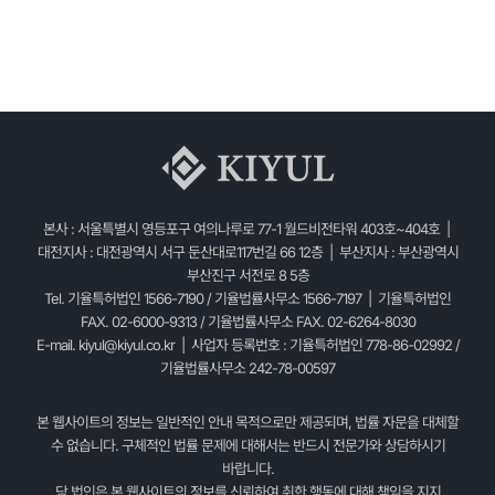
본사 : 서울특별시 영등포구 여의나루로 77-1 월드비전타워 403호~404호 |
대전지사 : 대전광역시 서구 둔산대로117번길 66 12층 | 부산지사 : 부산광역시
부산진구 서전로 8 5층
Tel. 기율특허법인 1566-7190 / 기율법률사무소 1566-7197 | 기율특허법인
FAX. 02-6000-9313 / 기율법률사무소 FAX. 02-6264-8030
E-mail.
kiyul@kiyul.co.kr
| 사업자 등록번호 : 기율특허법인 778-86-02992 /
기율법률사무소 242-78-00597
본 웹사이트의 정보는 일반적인 안내 목적으로만 제공되며, 법률 자문을 대체할
수 없습니다. 구체적인 법률 문제에 대해서는 반드시 전문가와 상담하시기
바랍니다.
당 법인은 본 웹사이트의 정보를 신뢰하여 취한 행동에 대해 책임을 지지