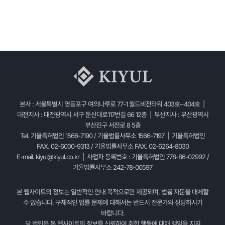
본사 : 서울특별시 영등포구 여의나루로 77-1 월드비전타워 403호~404호 |
대전지사 : 대전광역시 서구 둔산대로117번길 66 12층 | 부산지사 : 부산광역시
부산진구 서전로 8 5층
Tel. 기율특허법인 1566-7190 / 기율법률사무소 1566-7197 | 기율특허법인
FAX. 02-6000-9313 / 기율법률사무소 FAX. 02-6264-8030
E-mail.
kiyul@kiyul.co.kr
| 사업자 등록번호 : 기율특허법인 778-86-02992 /
기율법률사무소 242-78-00597
본 웹사이트의 정보는 일반적인 안내 목적으로만 제공되며, 법률 자문을 대체할
수 없습니다. 구체적인 법률 문제에 대해서는 반드시 전문가와 상담하시기
바랍니다.
당 법인은 본 웹사이트의 정보를 신뢰하여 취한 행동에 대해 책임을 지지