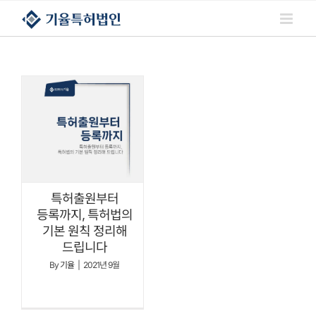
콘텐츠로
건너뛰기
특허출원부터
등록까지, 특허법의
기본 원칙 정리해
드립니다
By
기율
|
2021년 9월