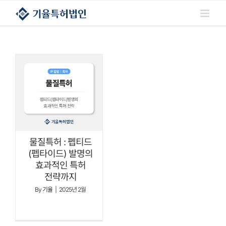
콘텐츠로
건너뛰기
물질특허 : 펩티드
(펩타이드) 발명의
효과적인 특허
전략까지
By
기율
|
2025년 2월