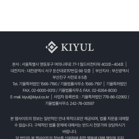
본사 : 서울특별시 영등포구 여의나루로 77-1 월드비전타워 403호~404호 |
대전지사 : 대전광역시 서구 둔산대로117번길 66 12층 | 부산지사 : 부산광역시
부산진구 서전로 8 5층
Tel. 기율특허법인 1566-7190 / 기율법률사무소 1566-7197 | 기율특허법인
FAX. 02-6000-9313 / 기율법률사무소 FAX. 02-6264-8030
E-mail.
kiyul@kiyul.co.kr
| 사업자 등록번호 : 기율특허법인 778-86-02992 /
기율법률사무소 242-78-00597
본 웹사이트의 정보는 일반적인 안내 목적으로만 제공되며, 법률 자문을 대체할
수 없습니다. 구체적인 법률 문제에 대해서는 반드시 전문가와 상담하시기
바랍니다.
당 법인은 본 웹사이트의 정보를 신뢰하여 취한 행동에 대해 책임을 지지