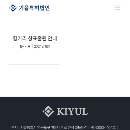
콘텐츠로
건너뛰기
헝가리 상표출원 안내
By
기율
|
2024년 8월
본사 : 서울특별시 영등포구 여의나루로 77-1 월드비전타워 403호~404호 |