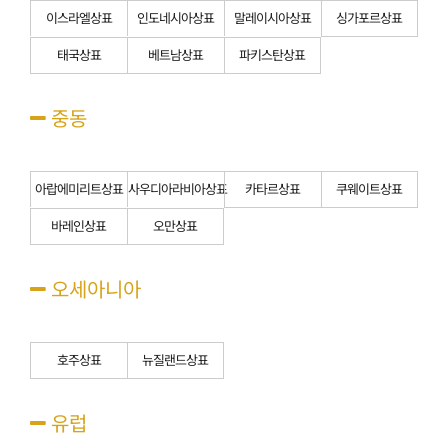
이스라엘상표
인도네시아상표
말레이시아상표
싱가포르상표
태국상표
베트남상표
파키스탄상표
중동
아랍에미리트상표
사우디아라비아상표
카타르상표
쿠웨이트상표
바레인상표
오만상표
오세아니아
호주상표
뉴질랜드상표
유럽