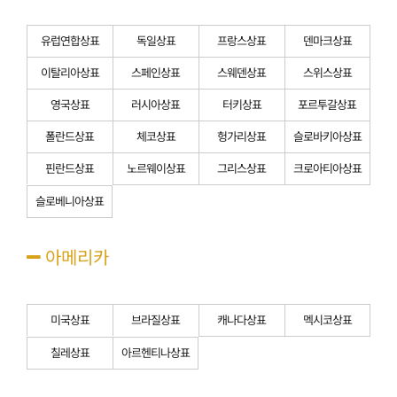
유럽연합상표
독일상표
프랑스상표
덴마크상표
이탈리아상표
스페인상표
스웨덴상표
스위스상표
영국상표
러시아상표
터키상표
포르투갈상표
폴란드상표
체코상표
헝가리상표
슬로바키아상표
핀란드상표
노르웨이상표
그리스상표
크로아티아상표
슬로베니아상표
아메리카
미국상표
브라질상표
캐나다상표
멕시코상표
칠레상표
아르헨티나상표