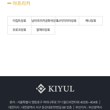
아프리카
이집트상표
남아프리카공화국상표
나이지리아상표
케냐상표
모로코상표
알제리상표
본사 : 서울특별시 영등포구 여의나루로 77-1 월드비전타워 403호~404호 |
대전지사 : 대전광역시 서구 둔산대로117번길 66 12층 | 부산지사 : 부산광역시