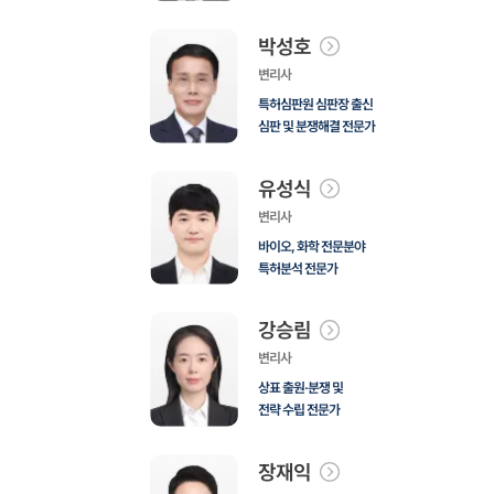
박성호
변리사
특허심판원 심판장 출신
심판 및 분쟁해결 전문가
유성식
변리사
바이오, 화학 전문분야
특허분석 전문가
강승림
변리사
상표 출원·분쟁 및
전략 수립 전문가
장재익