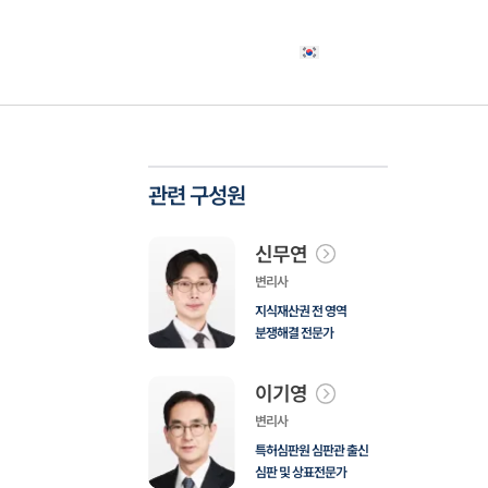
야
고객사례
소식자료
상담신청
한국어
관련 구성원
신무연
변리사
지식재산권 전 영역
분쟁해결 전문가
이기영
변리사
특허심판원 심판관 출신
심판 및 상표전문가