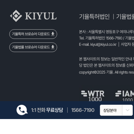
기율특허법인
기율법
|
본사 : 서울특별시 영등포구 여의나루로 
기율특허 브로슈어 다운로드
Tel. 기율특허법인 1566-7190 / 기율
E-mail.
kiyul@kiyul.co.kr
| 사업자 등
기율법률 브로슈어 다운로드
본 웹사이트의 정보는 일반적인 안내 
당 법인은 본 웹사이트의 정보를 신뢰하
copyright©2025 기율. All rights re
1:1 전화
무료상담
1566-7190
