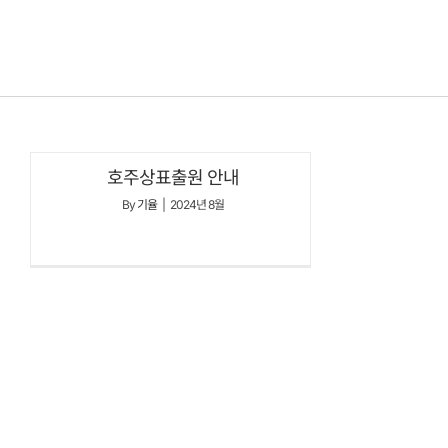
콘텐츠로
건너뛰기
호주상표출원 안내
By
기율
|
2024년 8월