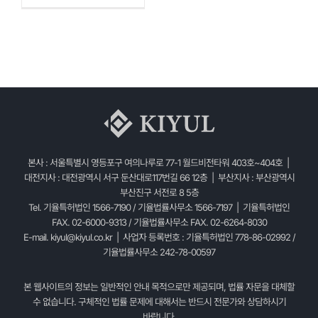
본사 : 서울특별시 영등포구 여의나루로 77-1 월드비전타워 403호~404호 |
대전지사 : 대전광역시 서구 둔산대로117번길 66 12층 | 부산지사 : 부산광역시
부산진구 서전로 8 5층
Tel. 기율특허법인 1566-7190 / 기율법률사무소 1566-7197 | 기율특허법인
FAX. 02-6000-9313 / 기율법률사무소 FAX. 02-6264-8030
E-mail.
kiyul@kiyul.co.kr
| 사업자 등록번호 : 기율특허법인 778-86-02992 /
기율법률사무소 242-78-00597
본 웹사이트의 정보는 일반적인 안내 목적으로만 제공되며, 법률 자문을 대체할
수 없습니다. 구체적인 법률 문제에 대해서는 반드시 전문가와 상담하시기
바랍니다.