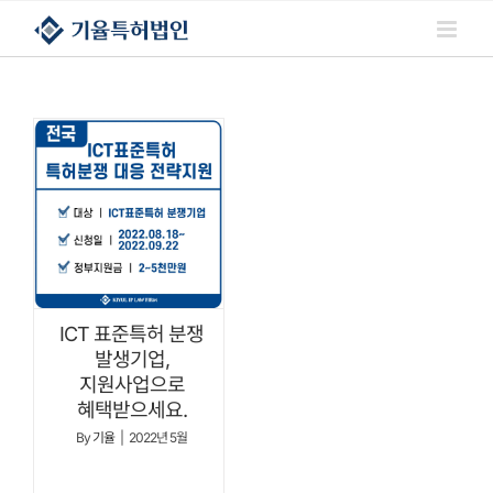
콘텐츠로
건너뛰기
ICT 표준특허 분쟁
발생기업,
지원사업으로
혜택받으세요.
By
기율
|
2022년 5월