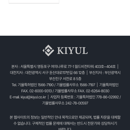
본사 : 서울특별시 영등포구 여의나루로 77-1 월드비전타워 403호~404호 |
대전지사 : 대전광역시 서구 둔산대로117번길 66 12층 | 부산지사 : 부산광역시
부산진구 서전로 8 5층
Tel. 기율특허법인 1566-7190 / 기율법률사무소 1566-7197 | 기율특허법인
FAX. 02-6000-9313 / 기율법률사무소 FAX. 02-6264-8030
E-mail.
kiyul@kiyul.co.kr
| 사업자 등록번호 : 기율특허법인 778-86-02992 /
기율법률사무소 242-78-00597
본 웹사이트의 정보는 일반적인 안내 목적으로만 제공되며, 법률 자문을 대체할
수 없습니다. 구체적인 법률 문제에 대해서는 반드시 전문가와 상담하시기
바랍니다.