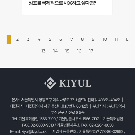
상표를 국제적으로 사용하고 싶다면?
1
2
3
4
5
6
7
8
9
10
11
12
13
14
15
16
17
본사 : 서울특별시 영등포구 여의나루로 77-1 월드비전타워 403호~404호 |
대전지사 : 대전광역시 서구 둔산대로117번길 66 12층 | 부산지사 : 부산광역시
부산진구 서전로 8 5층
Tel. 기율특허법인 1566-7190 / 기율법률사무소 1566-7197 | 기율특허법인
FAX. 02-6000-9313 / 기율법률사무소 FAX. 02-6264-8030
E-mail.
kiyul@kiyul.co.kr
| 사업자 등록번호 : 기율특허법인 778-86-02992 /