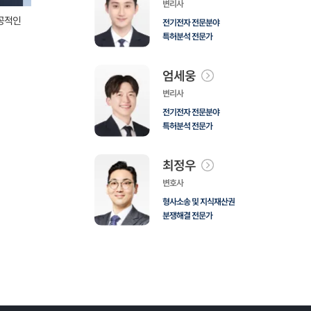
변리사
공적인
고객사례_쿠팡 침해소명서 성공 사례
고객사례_해외
전기전자 전문분야
2025년 1월
|
0 댓글
2024년 12월
|
특허분석 전문가
엄세웅
변리사
전기전자 전문분야
특허분석 전문가
최정우
변호사
형사소송 및 지식재산권
분쟁해결 전문가