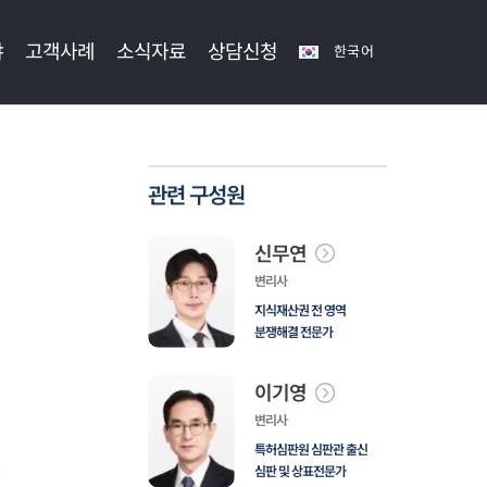
야
고객사례
소식자료
상담신청
한국어
관련 구성원
신무연
변리사
지식재산권 전 영역
분쟁해결 전문가
이기영
변리사
특허심판원 심판관 출신
심판 및 상표전문가