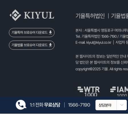
기율특허법인
기율법
|
본사 : 서울특별시 영등포구 여의나루로 
기율특허 브로슈어 다운로드
Tel. 기율특허법인 1566-7190 / 기율
E-mail.
kiyul@kiyul.co.kr
| 사업자 등
기율법률 브로슈어 다운로드
본 웹사이트의 정보는 일반적인 안내 
당 법인은 본 웹사이트의 정보를 신뢰하
copyright©2025 기율. All rights re
1:1 전화
무료상담
1566-7190
