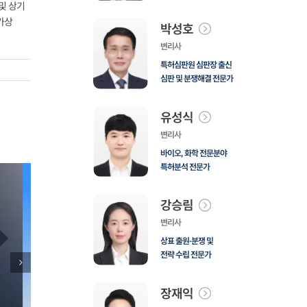
및 상기
가상
박성호
변리사
특허심판원 심판장 출신
심판 및 분쟁해결 전문가
유성식
변리사
바이오, 화학 전문분야
특허분석 전문가
강승림
변리사
상표 출원·분쟁 및
전략 수립 전문가
장재익