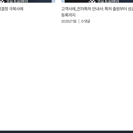
절결정 극복사례
고객사례_전자특허 안내서: 특허 출원부터 성
등록까지
2025년 1월
|
0 댓글