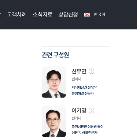
야
고객사례
소식자료
상담신청
한국어
관련 구성원
신무연
변리사
지식재산권 전 영역
분쟁해결 전문가
이기영
변리사
특허심판원 심판관 출신
심판 및 상표전문가