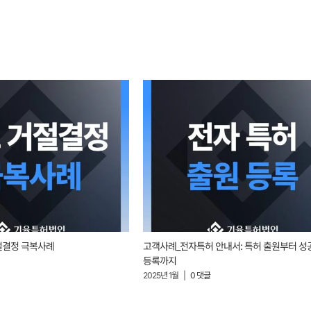
절결정 극복사례
고객사례_전자특허 안내서: 특허 출원부터 성
등록까지
2025년 1월
|
0 댓글