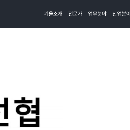
기율소개
전문가
업무분야
산업분