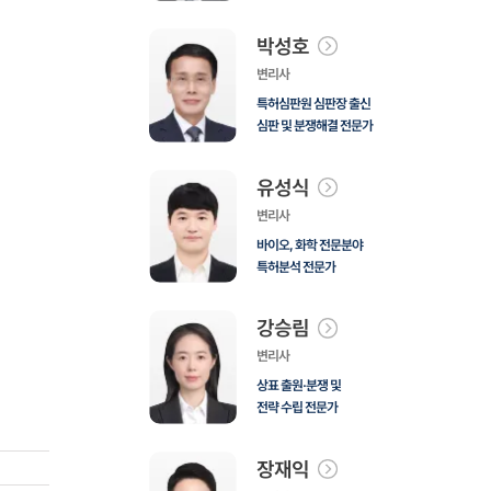
박성호
변리사
특허심판원 심판장 출신
심판 및 분쟁해결 전문가
유성식
변리사
바이오, 화학 전문분야
특허분석 전문가
강승림
변리사
상표 출원·분쟁 및
전략 수립 전문가
장재익