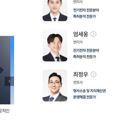
변리사
전기전자 전문분야
특허분석 전문가
엄세웅
변리사
전기전자 전문분야
특허분석 전문가
최정우
변호사
형사소송 및 지식재산권
분쟁해결 전문가
공적인
고객사례_쿠팡 침해소명서 성공 사례
고객사례_해외
2025년 1월
|
0 댓글
2024년 12월
|