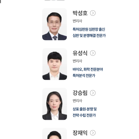
박성호
변리사
특허심판원 심판장 출신
심판 및 분쟁해결 전문가
유성식
변리사
바이오, 화학 전문분야
특허분석 전문가
강승림
변리사
상표 출원·분쟁 및
전략 수립 전문가
장재익