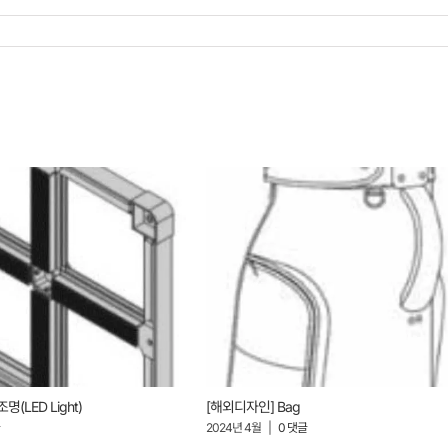
명(LED Light)
[해외디자인] Bag
글
2024년 4월
|
0 댓글