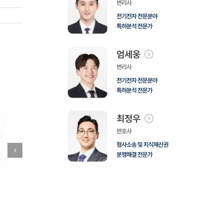
변리사
전기전자 전문분야
특허분석 전문가
엄세웅
변리사
전기전자 전문분야
특허분석 전문가
최정우
변호사
형사소송 및 지식재산권
분쟁해결 전문가
[해외디자인] 교육용 학습게임 기기(EDUCATIONAL
[해외상표] 공기
GAME FOR LEARNING)
LAMP DEVIC