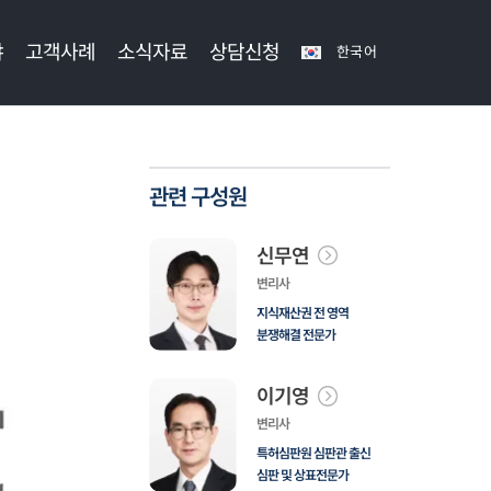
야
고객사례
소식자료
상담신청
한국어
관련 구성원
신무연
변리사
지식재산권 전 영역
분쟁해결 전문가
이기영
변리사
특허심판원 심판관 출신
심판 및 상표전문가