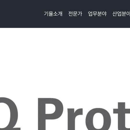
기율소개
전문가
업무분야
산업분