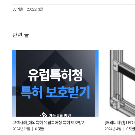
By
기율
|
2022년 3월
관련 글
고객사례_해외특허 유럽특허청 특허 보호받기
[해외디자인] LED 조
2024년 12월
|
0 댓글
2024년 4월
|
0 댓