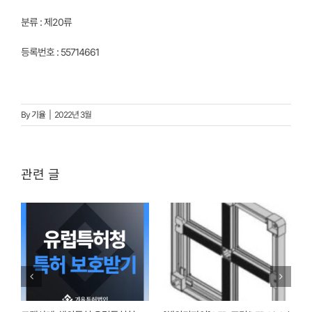
분류 : 제20류
등록번호 : 55714661
By
기율
|
2022년 3월
관련 글