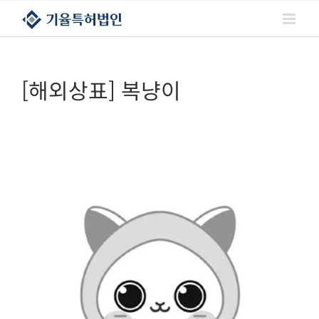
콘텐츠로
건너뛰기
[해외상표] 복냥이