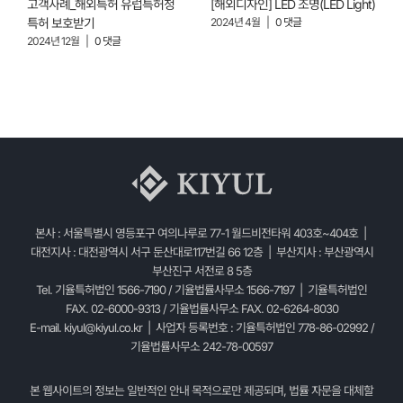
고객사례_해외특허 유럽특허청
[해외디자인] LED 조명(LED Light)
[
특허 보호받기
2024년 4월
|
0 댓글
2
2024년 12월
|
0 댓글
본사 : 서울특별시 영등포구 여의나루로 77-1 월드비전타워 403호~404호 |
대전지사 : 대전광역시 서구 둔산대로117번길 66 12층 | 부산지사 : 부산광역시
부산진구 서전로 8 5층
Tel. 기율특허법인 1566-7190 / 기율법률사무소 1566-7197 | 기율특허법인
FAX. 02-6000-9313 / 기율법률사무소 FAX. 02-6264-8030
E-mail.
kiyul@kiyul.co.kr
| 사업자 등록번호 : 기율특허법인 778-86-02992 /
기율법률사무소 242-78-00597
본 웹사이트의 정보는 일반적인 안내 목적으로만 제공되며, 법률 자문을 대체할