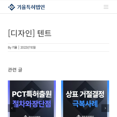
콘텐츠로
건너뛰기
[디자인] 텐트
By
기율
|
2022년 10월
관련 글