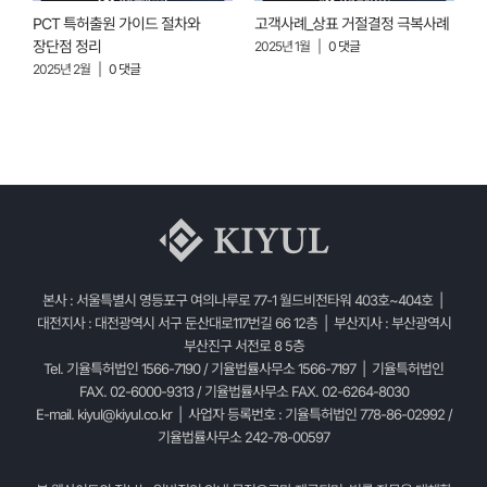
PCT 특허출원 가이드 절차와
고객사례_상표 거절결정 극복사례
고
장단점 정리
2025년 1월
|
0 댓글
2025년 2월
|
0 댓글
2
본사 : 서울특별시 영등포구 여의나루로 77-1 월드비전타워 403호~404호 |
대전지사 : 대전광역시 서구 둔산대로117번길 66 12층 | 부산지사 : 부산광역시
부산진구 서전로 8 5층
Tel. 기율특허법인 1566-7190 / 기율법률사무소 1566-7197 | 기율특허법인
FAX. 02-6000-9313 / 기율법률사무소 FAX. 02-6264-8030
E-mail.
kiyul@kiyul.co.kr
| 사업자 등록번호 : 기율특허법인 778-86-02992 /
기율법률사무소 242-78-00597